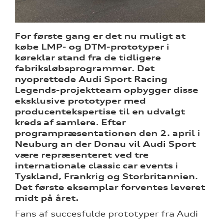
ine
For første gang er det nu muligt at
 Audi
købe LMP- og DTM-prototyper i
et
køreklar stand fra de tidligere
fabriksløbsprogrammer. Det
nyoprettede Audi Sport Racing
Legends-projektteam opbygger disse
eksklusive prototyper med
producentekspertise til en udvalgt
kreds af samlere. Efter
re
programpræsentationen den 2. april i
Neuburg an der Donau vil Audi Sport
tik
være repræsenteret ved tre
internationale classic car events i
Tyskland, Frankrig og Storbritannien.
Det første eksemplar forventes leveret
midt på året.
Fans af succesfulde prototyper fra Audi