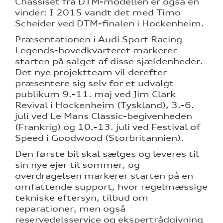
Chassiset fra DTM-modellen er også en
vinder: I 2015 vandt det med Timo
Scheider ved DTM-finalen i Hockenheim.
Præsentationen i Audi Sport Racing
Legends-hovedkvarteret markerer
starten på salget af disse sjældenheder.
Det nye projektteam vil derefter
præsentere sig selv for et udvalgt
publikum 9.-11. maj ved Jim Clark
Revival i Hockenheim (Tyskland), 3.-6.
juli ved Le Mans Classic-begivenheden
(Frankrig) og 10.-13. juli ved Festival of
Speed i Goodwood (Storbritannien).
Den første bil skal sælges og leveres til
sin nye ejer til sommer, og
overdragelsen markerer starten på en
omfattende support, hvor regelmæssige
tekniske eftersyn, tilbud om
reparationer, men også
reservedelsservice og ekspertrådgivning