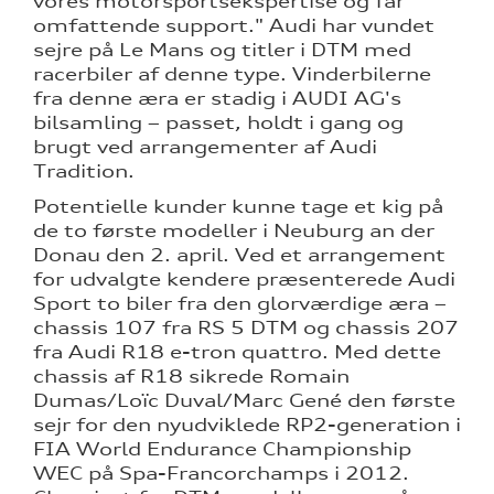
vores motorsportsekspertise og får
omfattende support." Audi har vundet
sejre på Le Mans og titler i DTM med
racerbiler af denne type. Vinderbilerne
fra denne æra er stadig i AUDI AG's
bilsamling – passet, holdt i gang og
brugt ved arrangementer af Audi
Tradition.
Potentielle kunder kunne tage et kig på
de to første modeller i Neuburg an der
Donau den 2. april. Ved et arrangement
for udvalgte kendere præsenterede Audi
Sport to biler fra den glorværdige æra –
chassis 107 fra RS 5 DTM og chassis 207
fra Audi R18 e-tron quattro. Med dette
chassis af R18 sikrede Romain
Dumas/Loïc Duval/Marc Gené den første
sejr for den nyudviklede RP2-generation i
FIA World Endurance Championship
WEC på Spa-Francorchamps i 2012.