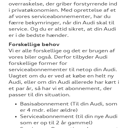
overraskelse, der griber forstyrrende ind
i privatøkonomien. Med oprettelse af et
af vores serviceabonnementer, har du
eret
færre bekymringer, når din Audi skal til
service. Og du er altid sikret, at din Audi
mstpakke
er i de bedste hænder.
Forskellige behov
Vi er alle forskellige og det er brugen af
vores biler også. Derfor tilbyder Audi
forskellige former for
serviceabonnementer til netop din Audi.
test
Uagtet om du er ved at købe en helt ny
Audi, eller om din Audi allerede har kørt i
l hjulskifte
et par år, så har vi et abonnement, der
passer til din situation.
Basisabonnement (Til din Audi, som
er 4 mdr. eller ældre)
Serviceabonnement (til din nye Audi
som er op til 2 år gammel)