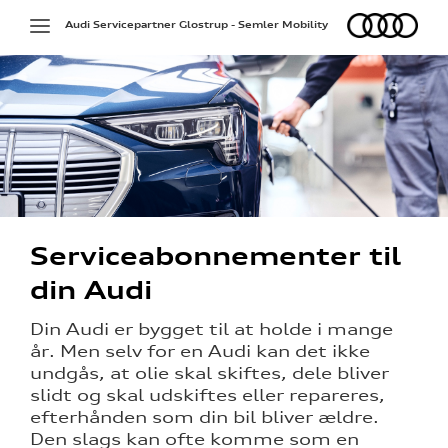
Audi
Toggle
Audi Servicepartner Glostrup - Semler Mobility
navigation
på værkstedet
Serviceabonnementer til
g services
din Audi
eeftersyn
Din Audi er bygget til at holde i mange
år. Men selv for en Audi kan det ikke
over 5 år?
undgås, at olie skal skiftes, dele bliver
slidt og skal udskiftes eller repareres,
l elbiler
efterhånden som din bil bliver ældre.
Den slags kan ofte komme som en
nementer til