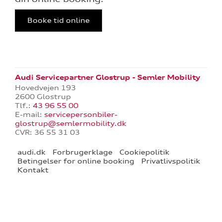
aring
Booke tid online
l forrudeskift
telse
Audi Servicepartner Glostrup - Semler Mobility
Hovedvejen 193
2600 Glostrup
Tlf.:
43 96 55 00
E-mail:
servicepersonbiler-
rrens
glostrup@semlermobility.dk
CVR: 36 55 31 03
ce
audi.dk
Forbrugerklage
Cookiepolitik
Betingelser for online booking
Privatlivspolitik
eeftersyn
Kontakt
over 5 år?
l elbiler