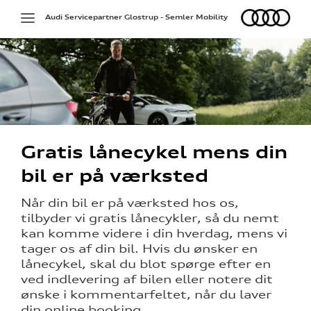
Audi
Toggle
Audi Servicepartner Glostrup - Semler Mobility
navigation
Gratis lånecykel mens din
på værkstedet
bil er på værksted
g services
Når din bil er på værksted hos os,
tilbyder vi gratis lånecykler, så du nemt
jælp
kan komme videre i din hverdag, mens vi
tager os af din bil. Hvis du ønsker en
ng
lånecykel, skal du blot spørge efter en
ved indlevering af bilen eller notere dit
ge service
ønske i kommentarfeltet, når du laver
din online booking.