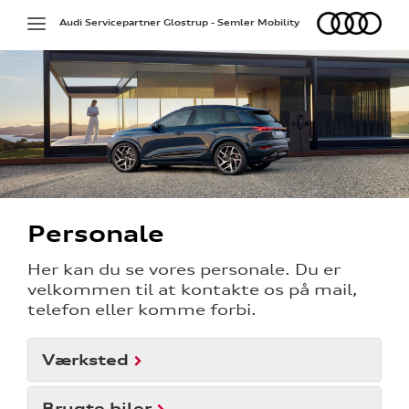
Audi
Toggle
Audi Servicepartner Glostrup - Semler Mobility
navigation
Personale
Her kan du se vores personale. Du er
velkommen til at kontakte os på mail,
telefon eller komme forbi.
Værksted
Brugte biler