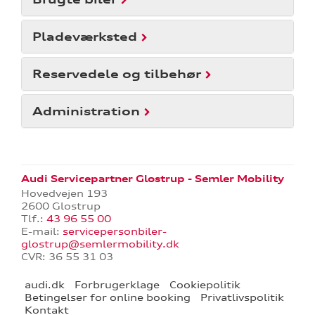
Pladeværksted
Reservedele og tilbehør
Administration
re
Audi Servicepartner Glostrup - Semler Mobility
Hovedvejen 193
tik
2600 Glostrup
Tlf.:
43 96 55 00
E-mail:
servicepersonbiler-
glostrup@semlermobility.dk
CVR: 36 55 31 03
audi.dk
Forbrugerklage
Cookiepolitik
Betingelser for online booking
Privatlivspolitik
Kontakt