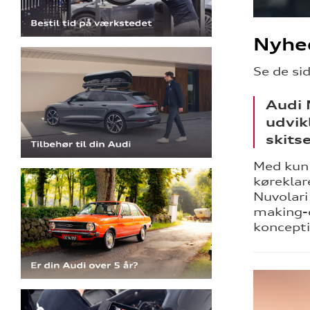
Nyhe
Se de si
Audi 
udvik
skits
Med kun 
køreklar
Nuvolari
making-o
koncept