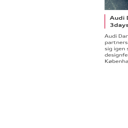
Audi 
3days
Audi Dan
partner
sig igen
designfe
Københav