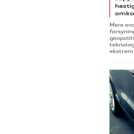
hasti
omkos
Mere end
forsynin
geopolit
teknolog
ekstrem 