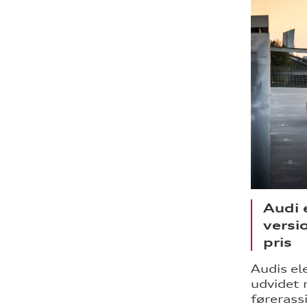
Audi 
versi
pris
Audis el
udvidet 
førerass