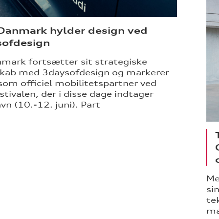
Danmark hylder design ved
ofdesign
mark fortsætter sit strategiske
skab med 3daysofdesign og markerer
 som officiel mobilitetspartner ved
stivalen, der i disse dage indtager
n (10.-12. juni). Part
Me
si
te
ma