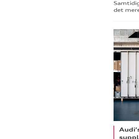
Samtidig
det mere
Audi’
suppl