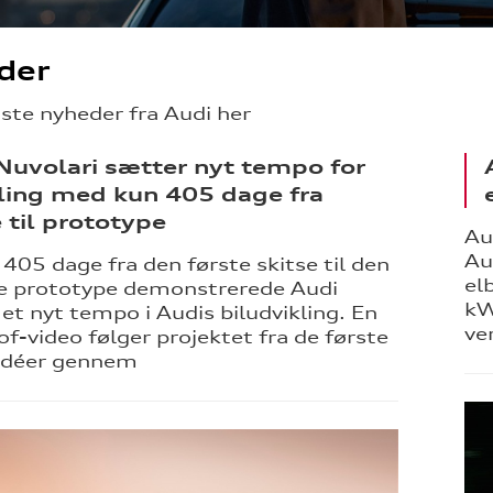
der
dste nyheder fra Audi her
Nuvolari sætter nyt tempo for
ling med kun 405 dage fra
e til prototype
Au
Au
405 dage fra den første skitse til den
el
e prototype demonstrerede Audi
kW
 et nyt tempo i Audis biludvikling. En
ve
f-video følger projektet fra de første
idéer gennem