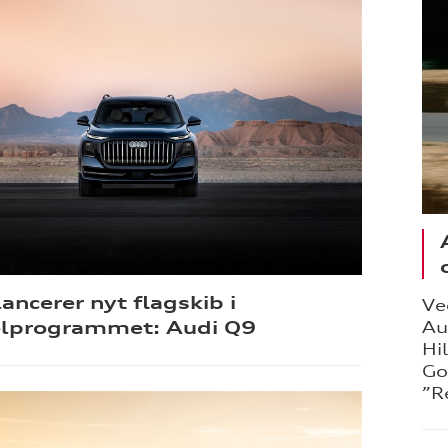
lancerer nyt flagskib i
Ve
lprogrammet: Audi Q9
Au
Hi
Go
”R