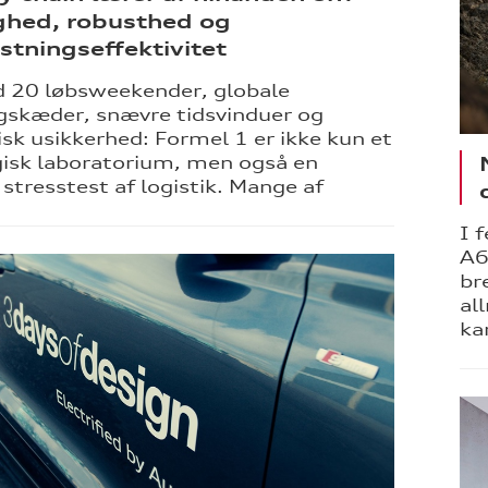
ghed, robusthed og
tningseffektivitet
 20 løbsweekender, globale
gskæder, snævre tidsvinduer og
isk usikkerhed: Formel 1 er ikke kun et
isk laboratorium, men også en
stresstest af logistik. Mange af
I 
A6
br
al
ka