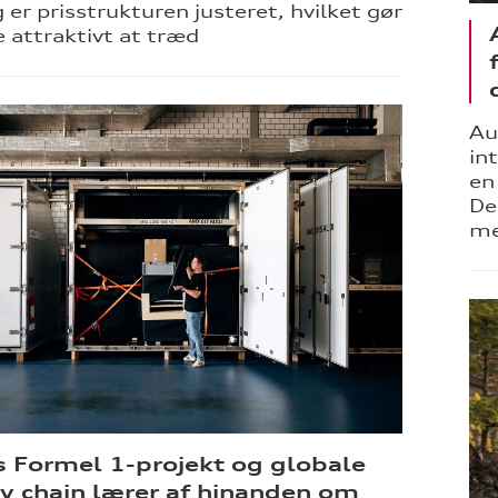
 er prisstrukturen justeret, hvilket gør
 attraktivt at træd
Au
in
en
De
me
s Formel 1-projekt og globale
y chain lærer af hinanden om