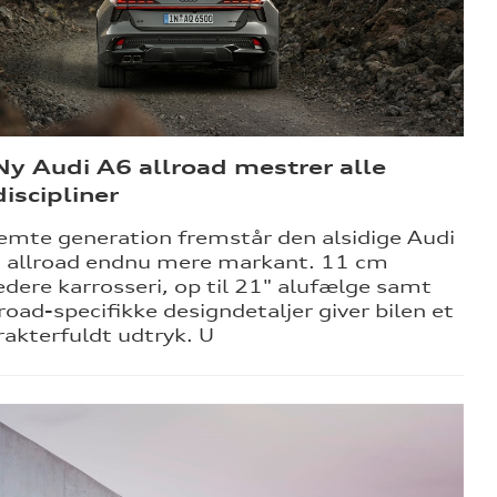
Ny Audi A6 allroad mestrer alle
discipliner
femte generation fremstår den alsidige Audi
 allroad endnu mere markant. 11 cm
edere karrosseri, op til 21" alufælge samt
lroad-specifikke designdetaljer giver bilen et
rakterfuldt udtryk. U