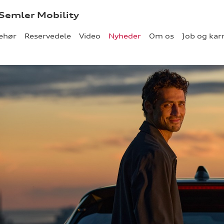
 Semler Mobility
behør
Reservedele
Video
Nyheder
Om os
Job og kar