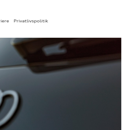
riere
Privatlivspolitik