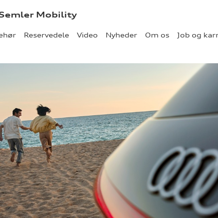
 Semler Mobility
behør
Reservedele
Video
Nyheder
Om os
Job og kar