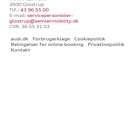
2600 Glostrup
Tlf.:
43 96 55 00
E-mail:
servicepersonbiler-
glostrup@semlermobility.dk
CVR: 36 55 31 03
re
audi.dk
Forbrugerklage
Cookiepolitik
Betingelser for online booking
Privatlivspolitik
tik
Kontakt